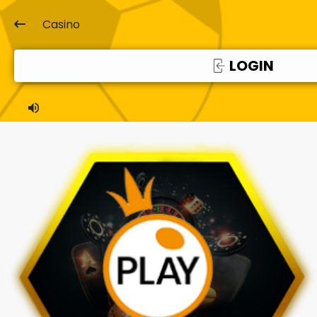
Casino
LOGIN