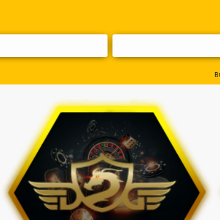
BONUS CA