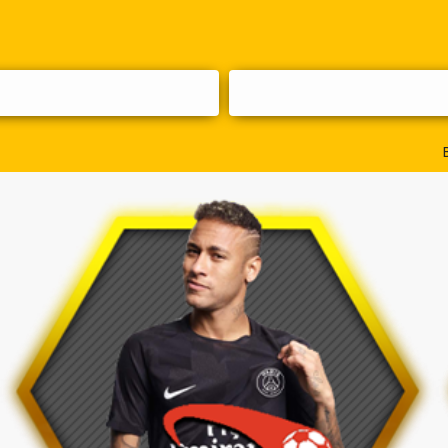
BONUS